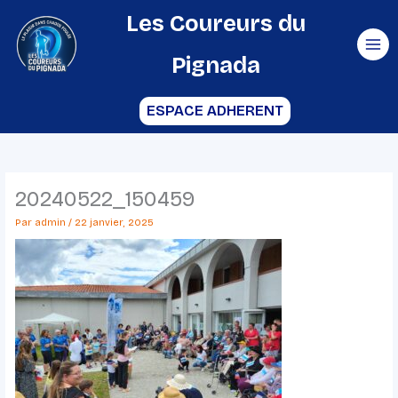
Aller
Les Coureurs du
au
Pignada
contenu
ESPACE ADHERENT
20240522_150459
Par
admin
/
22 janvier, 2025