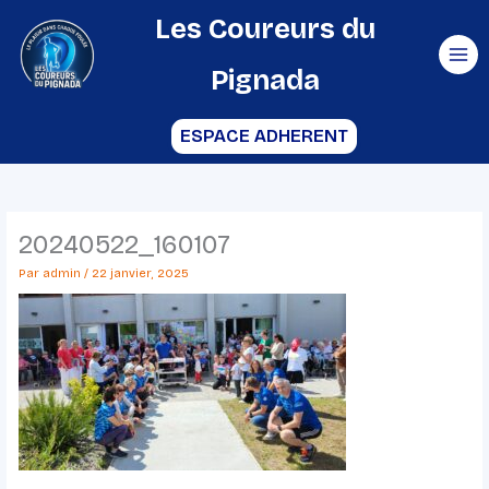
Aller
Les Coureurs du
au
Pignada
contenu
ESPACE ADHERENT
20240522_160107
Par
admin
/
22 janvier, 2025