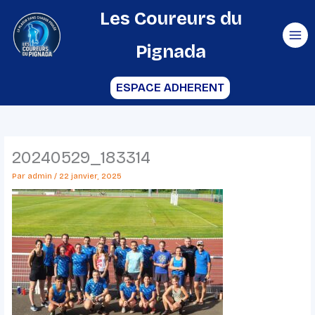
Aller
Les Coureurs du
au
Pignada
contenu
ESPACE ADHERENT
20240529_183314
Par
admin
/
22 janvier, 2025