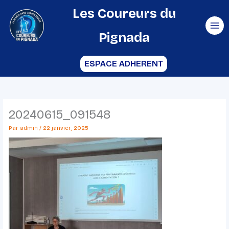
Aller
Les Coureurs du
au
Pignada
contenu
ESPACE ADHERENT
20240615_091548
Par
admin
/
22 janvier, 2025