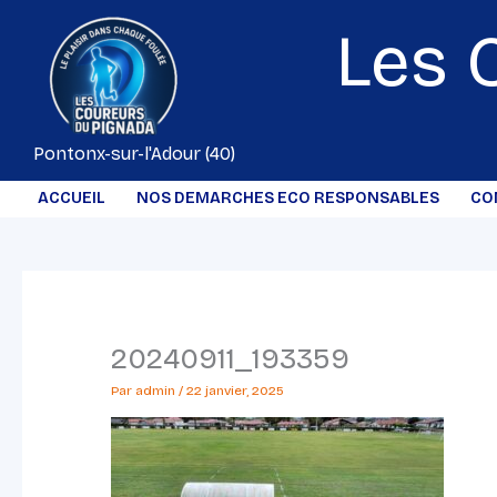
Aller
Les 
au
contenu
Pontonx-sur-l'Adour (40)
ACCUEIL
NOS DEMARCHES ECO RESPONSABLES
CO
20240911_193359
Par
admin
/
22 janvier, 2025