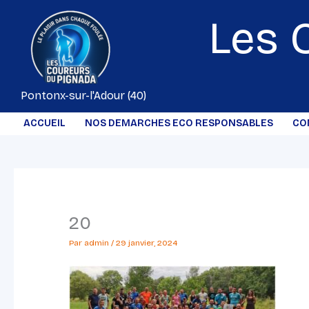
Aller
Les 
au
contenu
Pontonx-sur-l'Adour (40)
ACCUEIL
NOS DEMARCHES ECO RESPONSABLES
CO
20
Par
admin
/
29 janvier, 2024