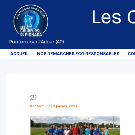
Aller
Les 
au
contenu
Pontonx-sur-l'Adour (40)
ACCUEIL
NOS DEMARCHES ECO RESPONSABLES
CO
21
Par
admin
/
29 janvier, 2024