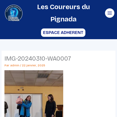
Aller
Les Coureurs du
au
Pignada
contenu
ESPACE ADHERENT
IMG-20240310-WA0007
Par
admin
/
22 janvier, 2025