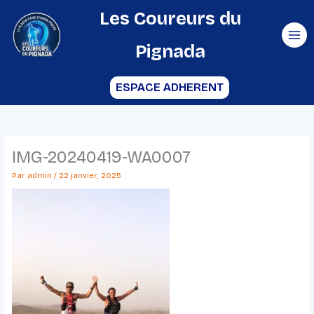
Aller
Les Coureurs du
au
Pignada
contenu
ESPACE ADHERENT
IMG-20240419-WA0007
Par
admin
/
22 janvier, 2025