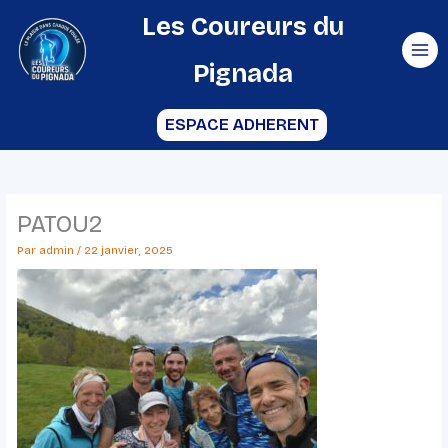
Aller
Les Coureurs du
au
Pignada
contenu
ESPACE ADHERENT
PATOU2
Par
admin
/
22 janvier, 2025