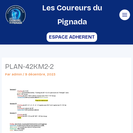
Aller
Les Coureurs du
au
Pignada
contenu
ESPACE ADHERENT
PLAN-42KM2-2
Par
admin
/
9 décembre, 2023