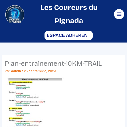
Aller
Les Coureurs du
au
Pignada
contenu
ESPACE ADHERENT
Plan-entrainement-10KM-TRAIL
Par
admin
/
23 septembre, 2023