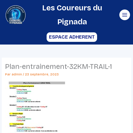
Aller
Les Coureurs du
au
Pignada
contenu
ESPACE ADHERENT
Plan-entrainement-32KM-TRAIL-1
Par
admin
/
23 septembre, 2023