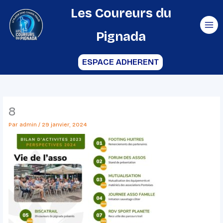
Aller
Les Coureurs du
au
Pignada
contenu
ESPACE ADHERENT
8
Par
admin
/
29 janvier, 2024