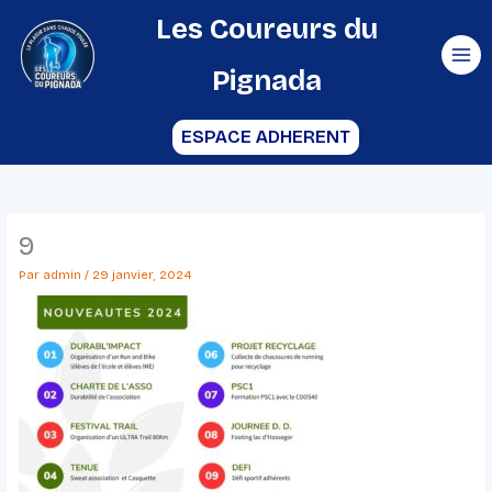
Aller
Les Coureurs du
au
Pignada
contenu
ESPACE ADHERENT
9
Par
admin
/
29 janvier, 2024