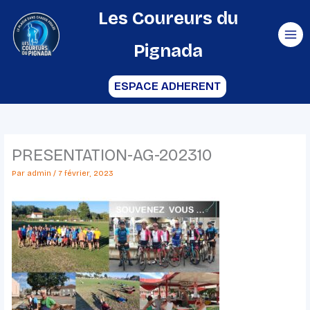
Aller
Les Coureurs du
au
Pignada
contenu
ESPACE ADHERENT
PRESENTATION-AG-202310
Par
admin
/
7 février, 2023