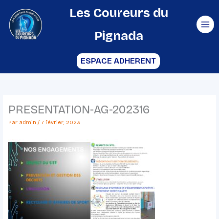
Aller
Les Coureurs du
au
Pignada
contenu
ESPACE ADHERENT
PRESENTATION-AG-202316
Par
admin
/
7 février, 2023