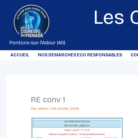
Aller
Les 
au
contenu
Pontonx-sur-l'Adour (40)
ACCUEIL
NOS DEMARCHES ECO RESPONSABLES
CO
RE conv 1
Par
admin
/
28 janvier, 2025