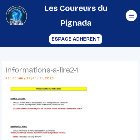
Aller
Les Coureurs du
au
Pignada
contenu
ESPACE ADHERENT
Informations-a-lire2-1
Par
admin
/
27 janvier, 2023