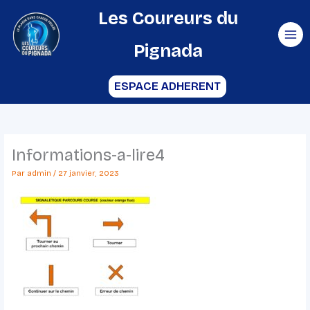
Aller
Les Coureurs du
au
Pignada
contenu
ESPACE ADHERENT
Informations-a-lire4
Par
admin
/
27 janvier, 2023