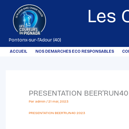
Aller
Les 
au
contenu
Pontonx-sur-l'Adour (40)
ACCUEIL
NOS DEMARCHES ECO RESPONSABLES
CO
PRESENTATION BEER’RUN40
Par
admin
/
21 mai, 2023
PRESENTATION BEER'RUN40 2023