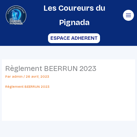
Aller
Les Coureurs du
au
Pignada
contenu
ESPACE ADHERENT
Règlement BEERRUN 2023
Par
admin
/
26 avril, 2023
Règlement BEERRUN 2023