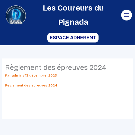
Aller
Les Coureurs du
au
Pignada
contenu
ESPACE ADHERENT
Règlement des épreuves 2024
Par
admin
/
13 décembre, 2023
Règlement des épreuves 2024