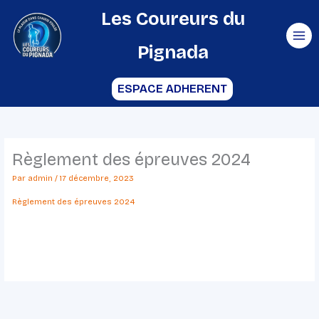
Aller
Les Coureurs du
au
Pignada
contenu
ESPACE ADHERENT
Règlement des épreuves 2024
Par
admin
/
17 décembre, 2023
Règlement des épreuves 2024