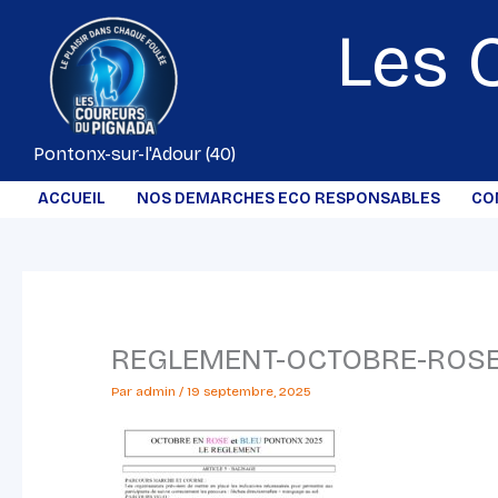
Aller
Les 
au
contenu
Pontonx-sur-l'Adour (40)
ACCUEIL
NOS DEMARCHES ECO RESPONSABLES
CO
REGLEMENT-OCTOBRE-ROSE-
Par
admin
/
19 septembre, 2025