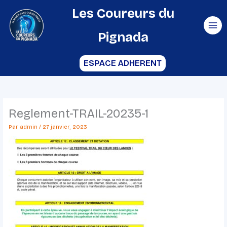
Aller
Les Coureurs du
au
Pignada
contenu
ESPACE ADHERENT
Reglement-TRAIL-20235-1
Par
admin
/
27 janvier, 2023