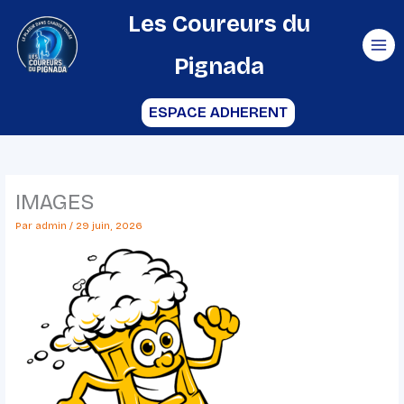
Aller
Les Coureurs du
au
Pignada
contenu
ESPACE ADHERENT
IMAGES
Par
admin
/
29 juin, 2026