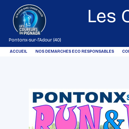
Aller
Les 
au
contenu
Pontonx-sur-l'Adour (40)
ACCUEIL
NOS DEMARCHES ECO RESPONSABLES
CO