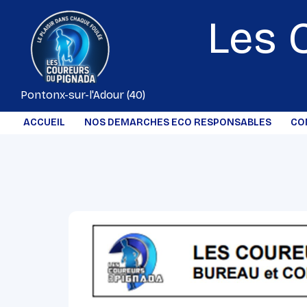
Aller
Les 
au
contenu
Pontonx-sur-l'Adour (40)
ACCUEIL
NOS DEMARCHES ECO RESPONSABLES
CO