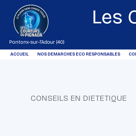
Aller
Les 
au
contenu
Pontonx-sur-l'Adour (40)
ACCUEIL
NOS DEMARCHES ECO RESPONSABLES
CO
CONSEILS EN DIETETIQUE